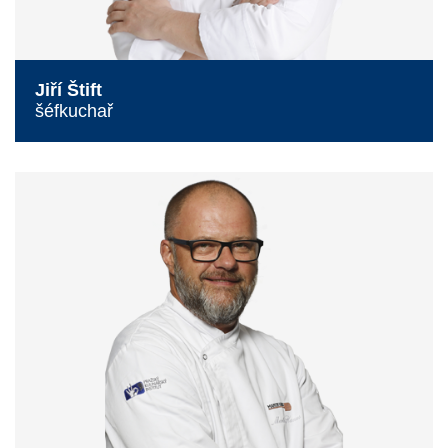
Jiří Štift
šéfkuchař