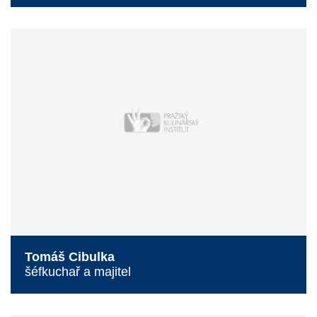
Tomáš Cibulka
šéfkuchař a majitel