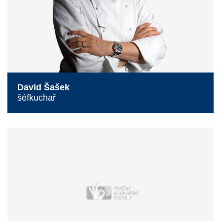
David Šašek
šéfkuchař