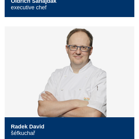
Oldřich Sahajdák
executive chef
Radek David
šéfkuchař