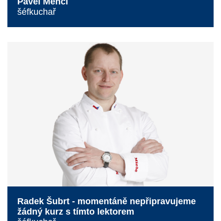
Pavel Mencl
šéfkuchař
Radek Šubrt - momentáně nepřipravujeme
žádný kurz s tímto lektorem