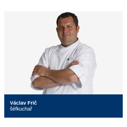
Václav Frič
šéfkuchař