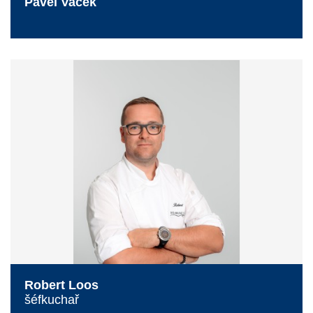
Pavel Vacek
Robert Loos
šéfkuchař