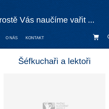
rostě Vás naučíme vařit ...
O NÁS
KONTAKT
Šéfkuchaři a lektoři