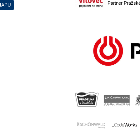
Partner Pražskéh
MAPU