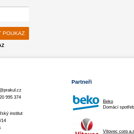
AZ
Partneři
@prakul.cz
20 995 374
Beko
Domácí spotřeb
ský institut
/14
6
Vítovec corp a.