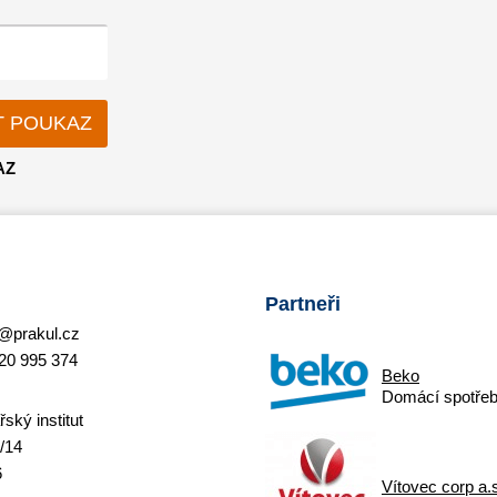
AZ
Partneři
@prakul.cz
20 995 374
Beko
Domácí spotřeb
ský institut
/14
6
Vítovec corp a.