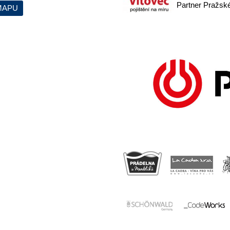
Partner Pražskéh
MAPU