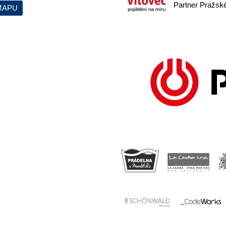
Partner Pražskéh
MAPU