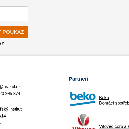
AZ
Partneři
@prakul.cz
20 995 374
Beko
Domácí spotřeb
ský institut
/14
6
Vítovec corp a.