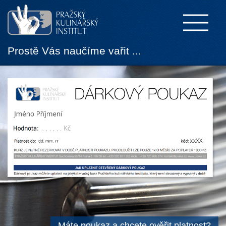
Prostě Vás naučíme vařit ...
Máte poukaz a chcete ověřit platnost?