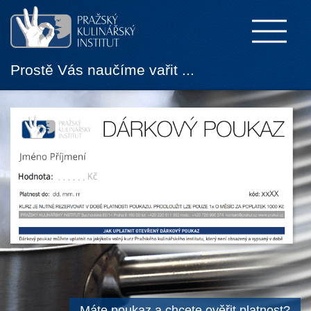
Prostě Vás naučíme vařit ...
Máte poukaz a chcete ověřit platnost?