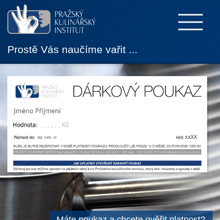
Prostě Vás naučíme vařit ...
Máte poukaz a chcete ověřit platnost?