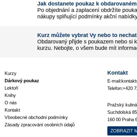
Jak dostanete poukaz k obdarované
Po objednání a zaplacení obdržíte pouk
nákupy splňující podmínky akční nabídky
Kurz můžete vybrat Vy nebo to necha
Obdarovaný přijde s poukazem nebo si kur
kurzu. Nebojte, o všem bude mít informac
Kontakt
Kurzy
Dárkový poukaz
E-mail:
kontakt
Lektoři
Telefon:
+420 7
Knihy
O nás
Pražský kulinář
Kontakt
Suchdolská 85
Všeobecné obchodní podmínky
160 00 Praha 
Zásady zpracování osobních údajů
ZOBRAZIT 