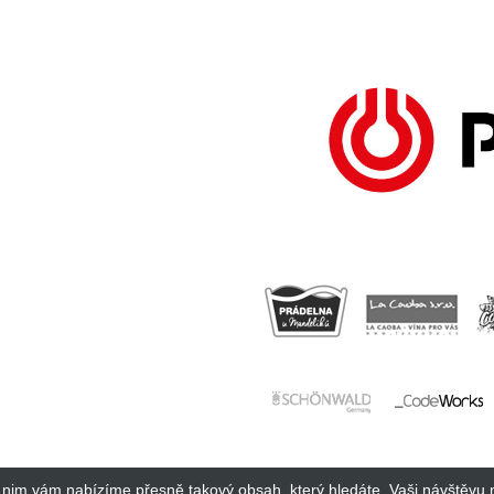
y nim vám nabízíme přesně takový obsah, který hledáte. Vaši návštěvu 