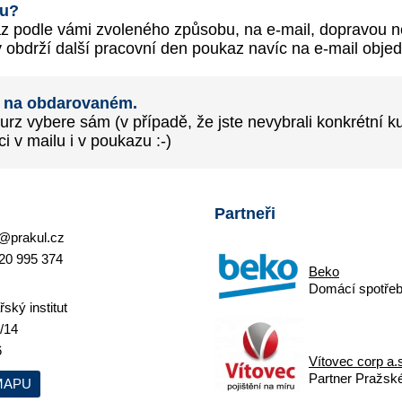
mu?
az podle vámi zvoleného způsobu, na e-mail, dopravou 
 obdrží další pracovní den poukaz navíc na e-mail objed
t na obdarovaném.
z vybere sám (v případě, že jste nevybrali konkrétní ku
i v mailu i v poukazu :-)
Partneři
@prakul.cz
20 995 374
Beko
Domácí spotřeb
ský institut
/14
6
Vítovec corp a.
Partner Pražskéh
MAPU