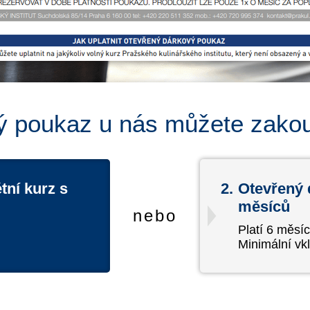
 poukaz u nás můžete zakou
tní kurz s
2.
Otevřený 
měsíců
nebo
Platí 6 měsí
Minimální vkl