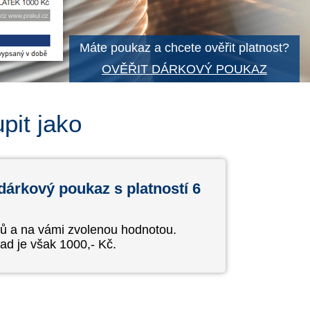
Máte poukaz a chcete ověřit platnost?
OVĚŘIT DÁRKOVÝ POUKAZ
pit jako
dárkový poukaz s platností 6
ců a na vámi zvolenou hodnotou.
ad je však 1000,- Kč.