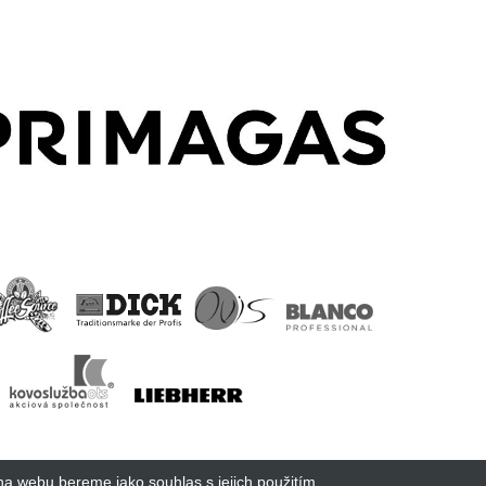
na webu bereme jako souhlas s jejich použitím.