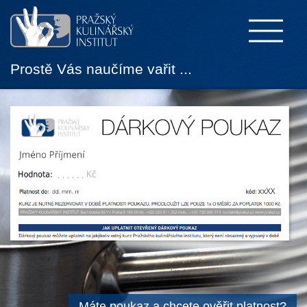
Prostě Vás naučíme vařit ...
Máte poukaz a chcete ověřit platnost?