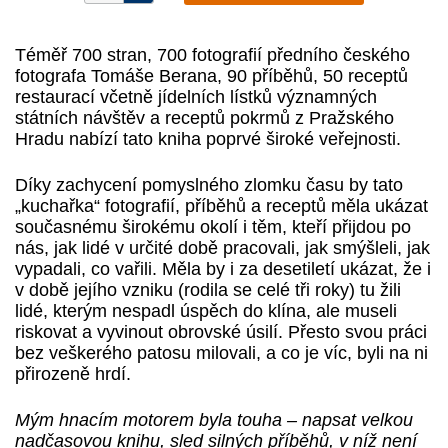
Téměř 700 stran, 700 fotografií předního českého
fotografa Tomáše Berana, 90 příběhů, 50 receptů
restaurací včetně jídelních lístků významných
státních návštěv a receptů pokrmů z Pražského
Hradu nabízí tato kniha poprvé široké veřejnosti.
Díky zachycení pomyslného zlomku času by tato
„kuchařka“ fotografií, příběhů a receptů měla ukázat
současnému širokému okolí i těm, kteří přijdou po
nás, jak lidé v určité době pracovali, jak smýšleli, jak
vypadali, co vařili. Měla by i za desetiletí ukázat, že i
v době jejího vzniku (rodila se celé tři roky) tu žili
lidé, kterým nespadl úspěch do klína, ale museli
riskovat a vyvinout obrovské úsilí. Přesto svou práci
bez veškerého patosu milovali, a co je víc, byli na ni
přirozeně hrdí.
Mým hnacím motorem byla touha – napsat velkou
nadčasovou knihu, sled silných příběhů, v níž není