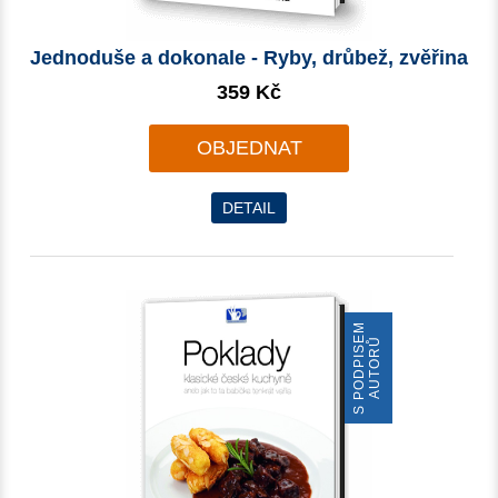
Jednoduše a dokonale - Ryby, drůbež, zvěřina
359 Kč
OBJEDNAT
DETAIL
S
P
O
D
P
I
S
E
M
A
U
T
O
R
Ů