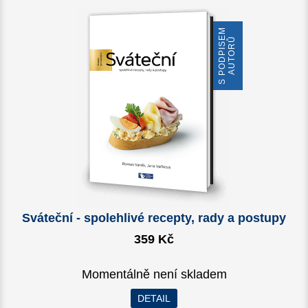
S
P
O
D
P
I
S
E
M
A
U
T
O
R
Ů
Sváteční - spolehlivé recepty, rady a postupy
359 Kč
Momentálně není skladem
DETAIL