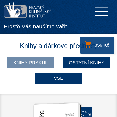
Prostě Vás naučíme vařit ...
Knihy a dárkové předměty
359 Kč
KNIHY PRAKUL
OSTATNÍ KNIHY
VŠE