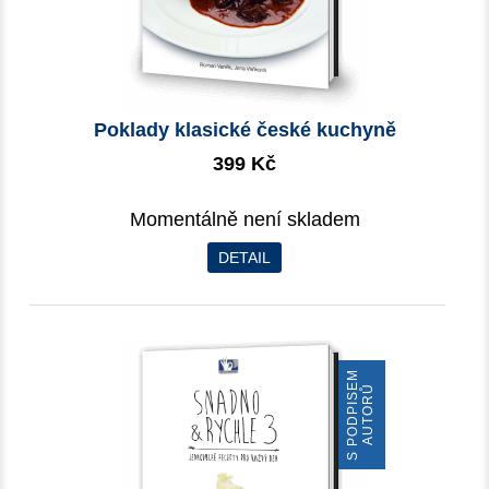
Poklady klasické české kuchyně
399 Kč
Momentálně není skladem
DETAIL
S
P
O
D
P
I
S
E
M
A
U
T
O
R
Ů