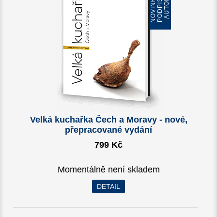
N
O
V
I
N
K
A
S
P
O
D
P
I
S
E
M
A
U
T
O
R
Ů
Velká kuchařka Čech a Moravy - nové,
přepracované vydání
799 Kč
Momentálně není skladem
DETAIL