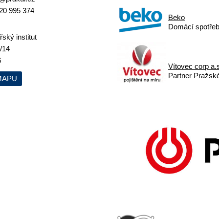
20 995 374
Beko
Domácí spotřeb
ský institut
/14
6
Vítovec corp a.
Partner Pražskéh
MAPU