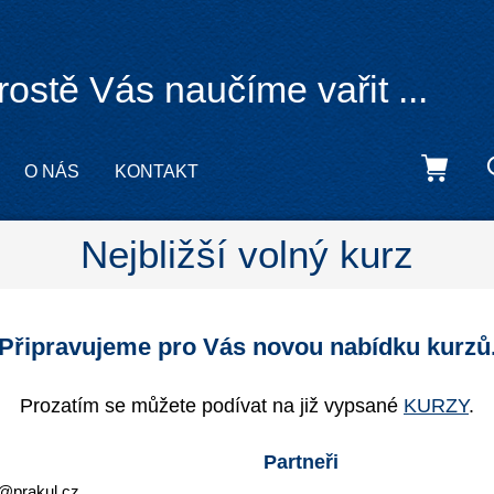
rostě Vás naučíme vařit ...
O NÁS
KONTAKT
Nejbližší volný kurz
Připravujeme pro Vás novou nabídku kurzů
Prozatím se můžete podívat na již vypsané
KURZY
.
Partneři
@prakul.cz